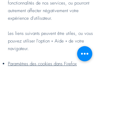
fonctionnalités de nos services, ou pourront
autrement affecter négativement votre
expérience d'utilisateur.
Les liens suivants peuvent être utiles, ou vous
pouvez utiliser l'option
«
Aide
»
de votre
navigateur.
Paramètres des cookies dans Firefox
Paramètres des cookies dans Internet Explorer
Paramètres des cookies dans Google
Chrome
Paramètres des cookies dans Safari (OS X)
Paramètres des cookies dans Safari (iOS)
Paramètres des cookies dans Android
Pour refuser et empêcher que vos données
soient utilisées par Google Analytics sur tous